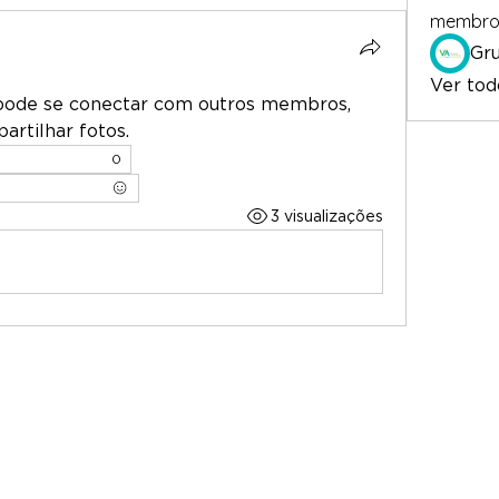
membro
Ver tod
pode se conectar com outros membros, 
artilhar fotos.
0
3 visualizações